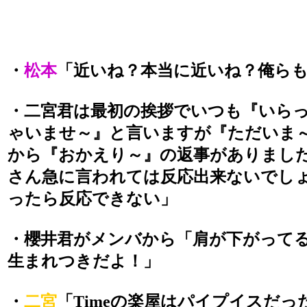
・
松本
「近いね？本当に近いね？俺ら
・二宮君は最初の挨拶でいつも『いら
ゃいませ～』と言いますが『ただいま
から『おかえり～』の返事がありまし
さん急に言われては反応出来ないでし
ったら反応できない」
・櫻井君がメンバから「肩が下がって
生まれつきだよ！」
・
二宮
「Timeの楽屋はパイプイスだっ