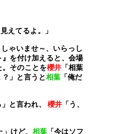
も見えてるよ。」
っしゃいませ～、いらっし
～』を付け加えると、会場
た。そのことを
櫻井
「相葉
ょ？」と言うと
相葉
「俺だ
る」と言われ、
櫻井
「う、
た」けど、
相葉
「今はソフ