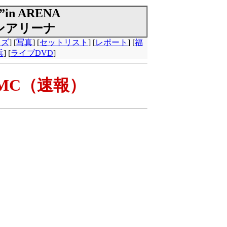
”in ARENA
ンアリーナ
ッズ
] [
写真
] [
セットリスト
] [
レポート
] [
福
浜
] [
ライブDVD
]
のMC（速報）