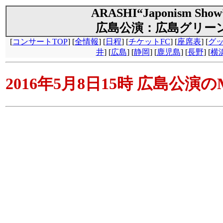
ARASHI“Japonism Show
広島公演：広島グリー
[
コンサートTOP
] [
全情報
] [
日程
] [
チケットFC
] [
座席表
] [
グ
井
] [
広島
] [
静岡
] [
鹿児島
] [
長野
] [
横
2016年5月8日15時 広島公演