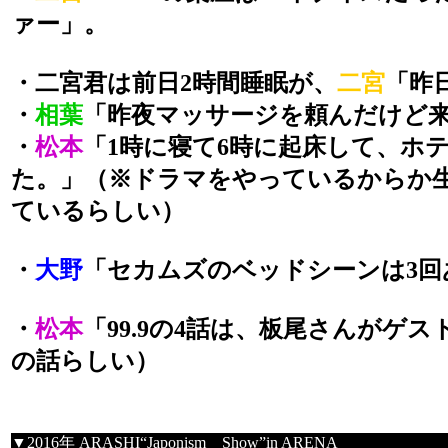
ァー」。
・二宮君は前日2時間睡眠が、
二宮
「昨
・
相葉
「昨夜マッサージを頼んだけど
・
松本
「1時に寝て6時に起床して、ホ
た。」（※ドラマをやっているからか
ているらしい）
・
大野
「セカムズのベッドシーンは3回
・
松本
「99.9の4話は、板尾さんがゲ
の話らしい）
▼2016年 ARASHI“Japonism Show”in ARENA