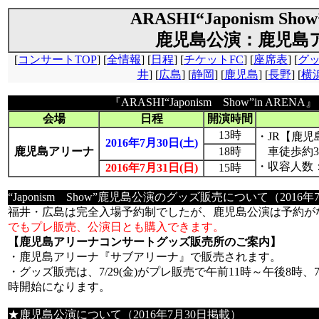
ARASHI“Japonism Show
鹿児島公演：鹿児島
[
コンサートTOP
] [
全情報
] [
日程
] [
チケットFC
] [
座席表
] [
グ
井
] [
広島
] [
静岡
] [
鹿児島
] [
長野
] [
横
『ARASHI“Japonism Show”in AR
会場
日程
開演時間
13時
・JR【鹿
2016年7月30日(土)
鹿児島アリーナ
18時
車徒歩約3
・収容人数：5
2016年7月31日(日)
15時
“Japonism Show”鹿児島公演のグッズ販売について（2016
福井・広島は完全入場予約制でしたが、鹿児島公演は予約が
でもプレ販売、公演日とも購入できます。
【鹿児島アリーナコンサートグッズ販売所のご案内】
・鹿児島アリーナ『サブアリーナ』で販売されます。
・グッズ販売は、7/29(金)がプレ販売で午前11時～午後8時、7/3
時開始になります。
★鹿児島公演について（2016年7月30日掲載）