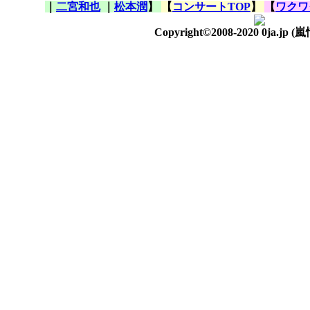
｜
二宮和也
｜
松本潤
】
【
コンサートTOP
】
【
ワクワ
Copyright©2008-2020 0ja.jp
(嵐