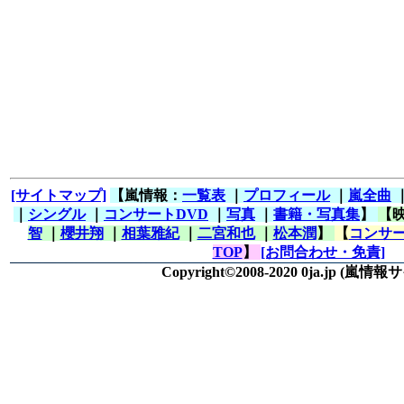
[サイトマップ]
【嵐情報：
一覧表
｜
プロフィール
｜
嵐全曲
｜
シングル
｜
コンサートDVD
｜
写真
｜
書籍・写真集
】
【
智
｜
櫻井翔
｜
相葉雅紀
｜
二宮和也
｜
松本潤
】
【
コンサー
TOP
】
[お問合わせ・免責]
Copyright©2008-2020 0ja.jp
(嵐情報サ