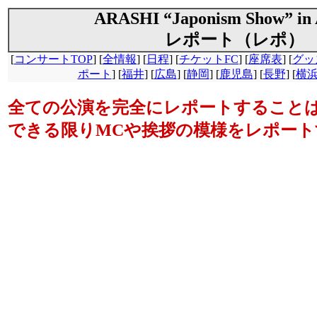
ARASHI “Japonism Show” i
レポート（レポ）
[
コンサートTOP
] [
全情報
] [
日程
] [
チケットFC
] [
座席表
] [
グッ
ポート
] [
福井
] [
広島
] [
静岡
] [
鹿児島
] [
長野
] [
横
全ての公演を完全にレポートすること
できる限りMCや挨拶の模様をレポート