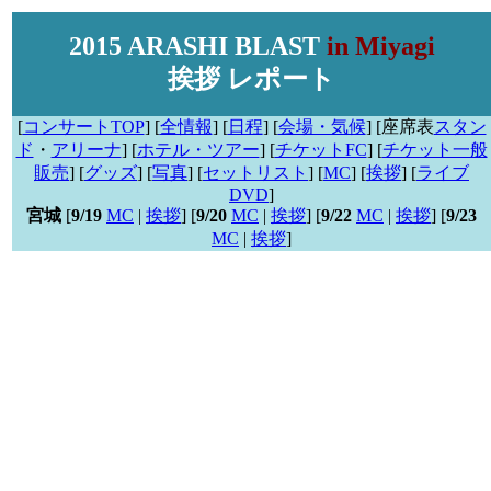
2015 ARASHI BLAST
in Miyagi
挨拶 レポート
[
コンサートTOP
] [
全情報
] [
日程
] [
会場・気候
] [座席表
スタン
ド
・
アリーナ
] [
ホテル・ツアー
] [
チケットFC
] [
チケット一般
販売
] [
グッズ
] [
写真
] [
セットリスト
] [
MC
] [
挨拶
] [
ライブ
DVD
]
宮城
[
9/19
MC
|
挨拶
] [
9/20
MC
|
挨拶
] [
9/22
MC
|
挨拶
] [
9/23
MC
|
挨拶
]