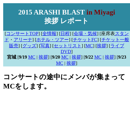
2015 ARASHI BLAST
in Miyagi
挨拶 レポート
[
コンサートTOP
] [
全情報
] [
日程
] [
会場・気候
] [座席表
スタン
ド
・
アリーナ
] [
ホテル・ツアー
] [
チケットFC
] [
チケット一般
販売
] [
グッズ
] [
写真
] [
セットリスト
] [
MC
] [
挨拶
] [
ライブ
DVD
]
宮城
[
9/19
MC
|
挨拶
] [
9/20
MC
|
挨拶
] [
9/22
MC
|
挨拶
] [
9/23
MC
|
挨拶
]
コンサートの途中にメンバが集まって
MCをします。