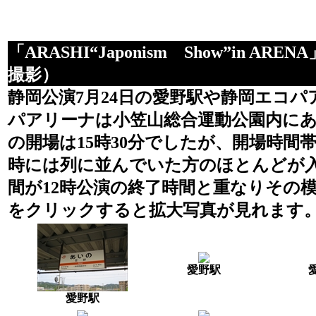
「ARASHI“Japonism Show”in AR
撮影）
静岡公演7月24日の愛野駅や静岡エコ
パアリーナは小笠山総合運動公園内にあ
の開場は15時30分でしたが、開場時間
時には列に並んでいた方のほとんどが
間が12時公演の終了時間と重なりその
をクリックすると拡大写真が見れます
愛野駅
愛野駅