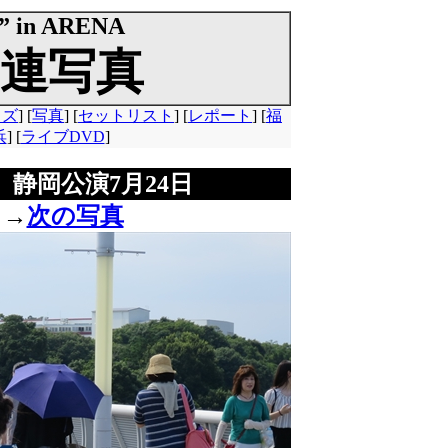
” in ARENA
連写真
ッズ
] [
写真
] [
セットリスト
] [
レポート
] [
福
浜
] [
ライブDVD
]
ENA」静岡公演7月24日
→
次の写真