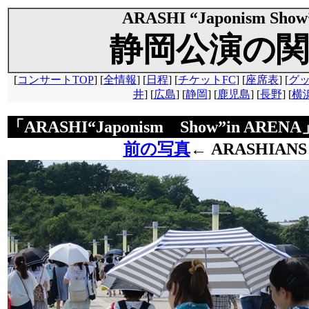
ARASHI “Japonism Show
静岡公演の関
[
コンサートTOP
] [
全情報
] [
日程
] [
チケットFC
] [
座席表
] [
グ
井
] [
広島
] [
静岡
] [
鹿児島
] [
長野
] [
横
「ARASHI“Japonism Show”in AR
前の写真
←
ARASHIANS