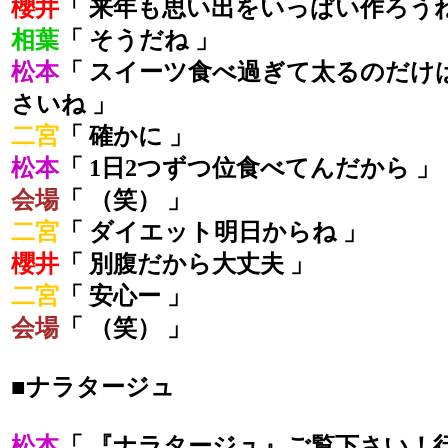
櫻井
「 来年も思い出をいっぱい作ろうね
相葉
「 そうだね 」
松本
「 スイーツ食べ過ぎて太るのだけ
さいね 」
二宮
「 確かに 」
松本
「 1日2つずつ位食べてんだから 」
会場
「 （笑） 」
二宮
「 ダイエット明日からね 」
櫻井
「 別腹だから大丈夫 」
二宮
「 安心ー 」
会場
「 （笑） 」
■ナラタージュ
松本
「 『ナラタージュ』ご覧下さい！