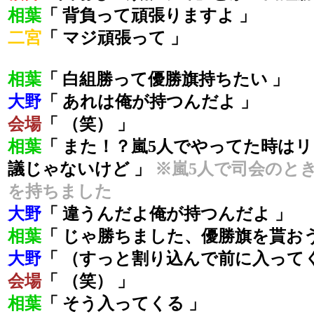
相葉
「 背負って頑張りますよ 」
二宮
「 マジ頑張って 」
相葉
「 白組勝って優勝旗持ちたい 」
大野
「 あれは俺が持つんだよ 」
会場
「 （笑） 」
相葉
「 また！？嵐5人でやってた時は
議じゃないけど 」
※嵐5人で司会のと
を持ちました
大野
「 違うんだよ俺が持つんだよ 」
相葉
「 じゃ勝ちました、優勝旗を貰お
大野
「 （すっと割り込んで前に入ってく
会場
「 （笑） 」
相葉
「 そう入ってくる 」