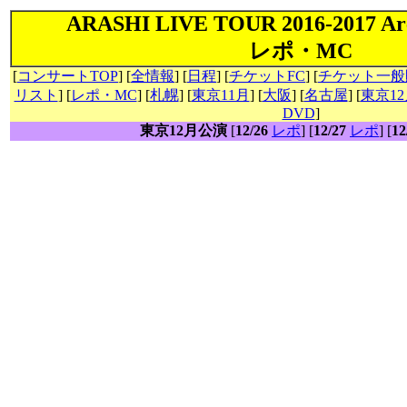
ARASHI LIVE TOUR 2016-2017 Ar
レポ・MC
[
コンサートTOP
] [
全情報
] [
日程
] [
チケットFC
] [
チケット一般
リスト
] [
レポ・MC
] [
札幌
] [
東京11月
] [
大阪
] [
名古屋
] [
東京12
DVD
]
東京12月公演
[
12/26
レポ
] [
12/27
レポ
] [
12