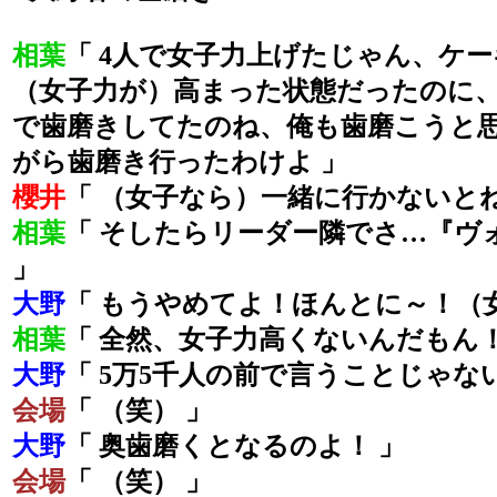
相葉
「 4人で女子力上げたじゃん、ケ
（女子力が）高まった状態だったのに
で歯磨きしてたのね、俺も歯磨こうと
がら歯磨き行ったわけよ 」
櫻井
「 （女子なら）一緒に行かないとね
相葉
「 そしたらリーダー隣でさ…『ヴォ
」
大野
「 もうやめてよ！ほんとに～！（
相葉
「 全然、女子力高くないんだもん！
大野
「 5万5千人の前で言うことじゃな
会場
「 （笑） 」
大野
「 奥歯磨くとなるのよ！ 」
会場
「 （笑） 」