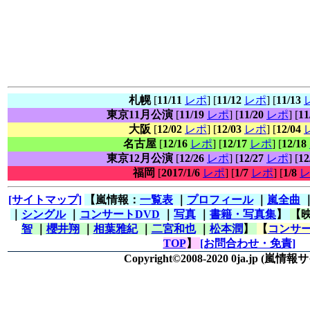
札幌
[
11/11
レポ
] [
11/12
レポ
] [
11/13
東京11月公演
[
11/19
レポ
] [
11/20
レポ
] [
11
大阪
[
12/02
レポ
] [
12/03
レポ
] [
12/04
名古屋
[
12/16
レポ
] [
12/17
レポ
] [
12/18
東京12月公演
[
12/26
レポ
] [
12/27
レポ
] [
12
福岡
[
2017/1/6
レポ
] [
1/7
レポ
] [
1/8
[サイトマップ]
【嵐情報：
一覧表
｜
プロフィール
｜
嵐全曲
｜
シングル
｜
コンサートDVD
｜
写真
｜
書籍・写真集
】
【
智
｜
櫻井翔
｜
相葉雅紀
｜
二宮和也
｜
松本潤
】
【
コンサー
TOP
】
[お問合わせ・免責]
Copyright©2008-2020 0ja.jp
(嵐情報サ