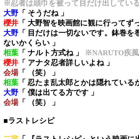
※忍者は頭巾を被って目だけ出してい
大野
「 そうだね 」
櫻井
「 大野智を映画館に観に行ってずっ
大野
「 目だけは一切ないです。鉢巻を
ないかくらい 」
相葉
「 ナルト方式ね 」
※NARUTO疾
櫻井
「 アナタ忍者詳しいよね 」
会場
「 （笑） 」
相葉
「 忍たま乱太郎とかは隠れているか
大野
「 僕は出てる方です 」
会場
「 （笑） 」
■ラストレシピ