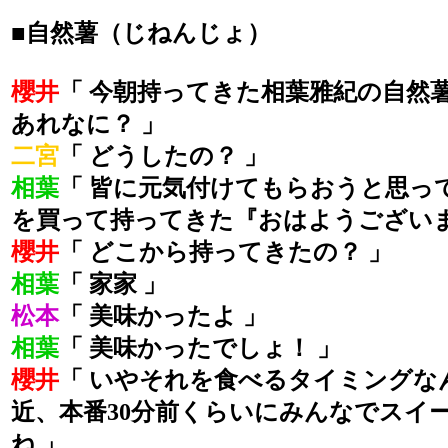
■自然薯（じねんじょ）
櫻井
「 今朝持ってきた相葉雅紀の自然
あれなに？ 」
二宮
「 どうしたの？ 」
相葉
「 皆に元気付けてもらおうと思っ
を買って持ってきた『おはようございま
櫻井
「 どこから持ってきたの？ 」
相葉
「 家家 」
松本
「 美味かったよ 」
相葉
「 美味かったでしょ！ 」
櫻井
「 いやそれを食べるタイミングな
近、本番30分前くらいにみんなでスイ
ね 」