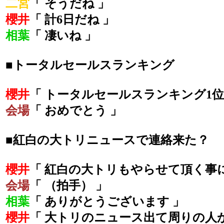
二宮
「 そうだね 」
櫻井
「 計6日だね 」
相葉
「 凄いね 」
■トータルセールスランキング
櫻井
「 トータルセールスランキング1位
会場
「 おめでとう 」
■紅白の大トリニュースで連絡来た？
櫻井
「 紅白の大トリもやらせて頂く事
会場
「 （拍手） 」
相葉
「 ありがとうございます 」
櫻井
「 大トリのニュース出て周りの人