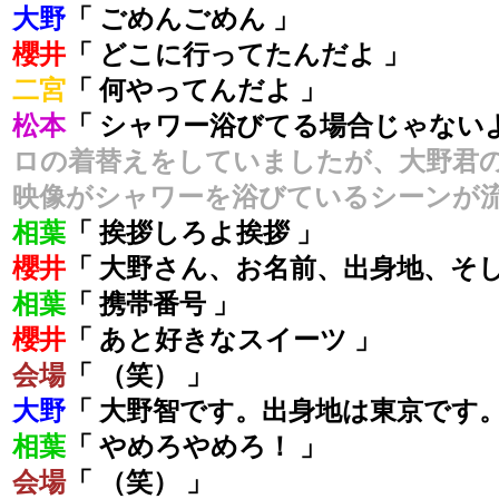
大野
「 ごめんごめん 」
櫻井
「 どこに行ってたんだよ 」
二宮
「 何やってんだよ 」
松本
「 シャワー浴びてる場合じゃない
ロの着替えをしていましたが、大野君
映像がシャワーを浴びているシーンが
相葉
「 挨拶しろよ挨拶 」
櫻井
「 大野さん、お名前、出身地、そし
相葉
「 携帯番号 」
櫻井
「 あと好きなスイーツ 」
会場
「 （笑） 」
大野
「 大野智です。出身地は東京です。電
相葉
「 やめろやめろ！ 」
会場
「 （笑） 」