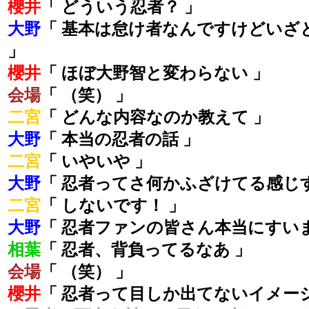
櫻井
「 どういう忍者？ 」
大野
「 基本は怠け者なんですけどいざ
」
櫻井
「 ほぼ大野智と変わらない 」
会場
「 （笑） 」
二宮
「 どんな内容なのか教えて 」
大野
「 本当の忍者の話 」
二宮
「 いやいや 」
大野
「 忍者ってさ何かふざけてる感じ
二宮
「 しないです！ 」
大野
「 忍者ファンの皆さん本当にすい
相葉
「 忍者、背負ってるなあ 」
会場
「 （笑） 」
櫻井
「 忍者って目しか出てないイメー