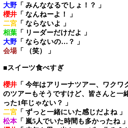
大野
「 みんななるでしょ！？ 」
櫻井
「 なんねーよ！ 」
二宮
「 ならないよ 」
相葉
「 リーダーだけだよ 」
大野
「 ならないの…？ 」
会場
「 （笑） 」
■スイーツ食べすぎ
櫻井
「 今年はアリーナツアー、ワクワ
のツアーもそうですけど、皆さんと一
った1年じゃない？ 」
二宮
「 ずっと一緒にいた感じだよね 」
松本
「 嵐5人でいた時間も多かったね 