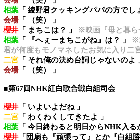
会場
「 （笑） 」
相葉
「 綾野君クッキングパパの方でしょ
会場
「 （笑） 」
櫻井
「 まちこは？ 」
※映画『母と暮ら
相葉
「 『へぇーまちこがね』は？ 」
※
君が何度もモノマネしたお気に入り二
二宮
「 それ俺の決め台詞じゃないのよ 
会場
「 （笑） 」
■第67回NHK紅白歌合戦白組司会
櫻井
「 いよいよだね 」
二宮
「 わくわくしてきたよ 」
相葉
「 今日終わると明日からNHK入る
櫻井
「団扇も『頑張って』とか『白組勝