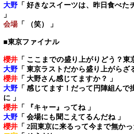
大野
「 好きなスイーツは、昨日食べた
」
会場
「 （笑） 」
■東京ファイナル
櫻井
「 ここまでの盛り上がりどう？東
大野
「 東京ラストだから盛り上がらざ
櫻井
「 大野さん感じてますか？ 」
大野
「 感じてます！だって円陣組んで
に 」
櫻井
「 『キャー』ってね 」
大野
「 会場にも聞こえてるんだね 」
櫻井
「 2回東京に来るって今まで無かっ