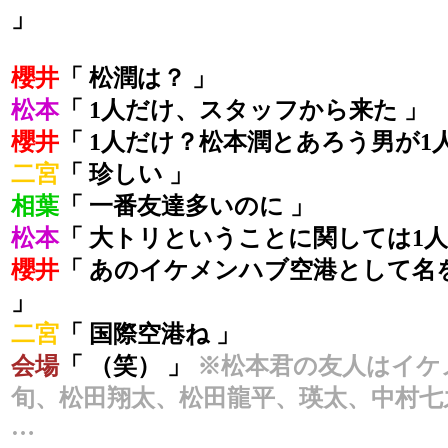
」
櫻井
「 松潤は？ 」
松本
「 1人だけ、スタッフから来た 」
櫻井
「 1人だけ？松本潤とあろう男が1
二宮
「 珍しい 」
相葉
「 一番友達多いのに 」
松本
「 大トリということに関しては1人
櫻井
「 あのイケメンハブ空港として名
」
二宮
「 国際空港ね 」
会場
「 （笑） 」
※松本君の友人はイケ
旬、松田翔太、松田龍平、瑛太、中村七
…