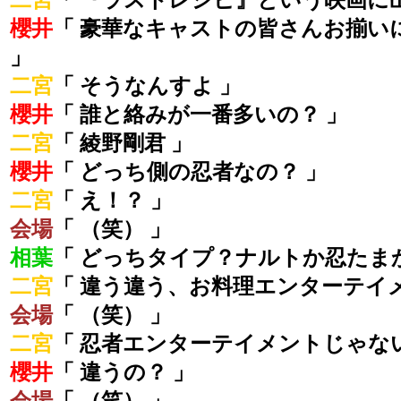
二宮
「 『ラストレシピ』という映画に
櫻井
「 豪華なキャストの皆さんお揃い
」
二宮
「 そうなんすよ 」
櫻井
「 誰と絡みが一番多いの？ 」
二宮
「 綾野剛君 」
櫻井
「 どっち側の忍者なの？ 」
二宮
「 え！？ 」
会場
「 （笑） 」
相葉
「 どっちタイプ？ナルトか忍たまか
二宮
「 違う違う、お料理エンターテイ
会場
「 （笑） 」
二宮
「 忍者エンターテイメントじゃな
櫻井
「 違うの？ 」