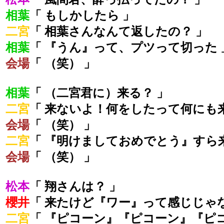
相葉
「 もしかしたら 」
二宮
「 相葉さんなんて返したの？ 」
相葉
「 『うん』って、プツって切った 
会場
「 （笑） 」
相葉
「 （二宮君に）来る？ 」
二宮
「 来ないよ！何をしたって何にも
会場
「 （笑） 」
二宮
「 『明けましておめでとう』すら
会場
「 （笑） 」
松本
「 翔さんは？ 」
櫻井
「 来たけど『ワー』って感じじゃ
二宮
「 『ピコーン』『ピコーン』『ピ