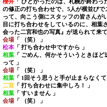
櫻井
「 ひどかったのは、札幌が終わっ
の修正の打ち合わせで、5人が横並びで
って、向こう側にスタッフの皆さんが
目に打ち合わせをしているのに、相葉
会った二宮和也の写真』が送られて来て
会場
「 （笑） 」
松本
「 打ち合わせ中ですから 」
相葉
「 ごめん、何かそういうときほど
って 」
会場
「 （笑） 」
相葉
「 1回そう思うと手が止まらなくて
二宮
「 打ち合わせに集中しろ！ 」
相葉
「 すいません 」
会場
「 （笑） 」