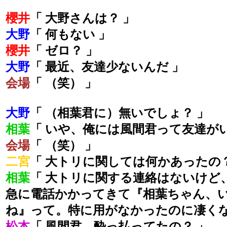
櫻井
「 大野さんは？ 」
大野
「 何もない 」
櫻井
「 ゼロ？ 」
大野
「 最近、友達少ないんだ 」
会場
「 （笑） 」
大野
「 （相葉君に）無いでしょ？ 」
相葉
「 いや、俺には風間君って友達がい
会場
「 （笑） 」
二宮
「 大トリに関しては何かあったの？
相葉
「 大トリに関する連絡はないけど
急に電話かかってきて『相葉ちゃん、
ね』って。特に用がなかったのに凄くな
松本
「 風間君、酔っ払ってたの？ 」