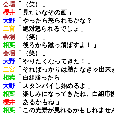
会場
「 （笑） 」
櫻井
「 見たいなその画 」
大野
「 やったら怒られるかな？ 」
二宮
「 絶対怒られるでしょ 」
会場
「 （笑） 」
相葉
「 後ろから蹴っ飛ばすよ！ 」
会場
「 （笑） 」
大野
「 やりたくなってきた！ 」
二宮
「 そればっかりは勝たなきゃ出来
相葉
「 白組勝ったら 」
大野
「 スタンバイし始めるよ 」
相葉
「 楽しみになってきたね、白組応
櫻井
「 あるかもね 」
相葉
「 この光景が見れるかもしれませ