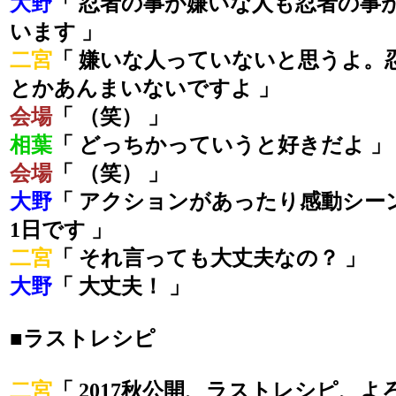
大野
「 忍者の事が嫌いな人も忍者の事
います 」
二宮
「 嫌いな人っていないと思うよ。
とかあんまいないですよ 」
会場
「 （笑） 」
相葉
「 どっちかっていうと好きだよ 」
会場
「 （笑） 」
大野
「 アクションがあったり感動シー
1日です 」
二宮
「 それ言っても大丈夫なの？ 」
大野
「 大丈夫！ 」
■ラストレシピ
二宮
「 2017秋公開、ラストレシピ、