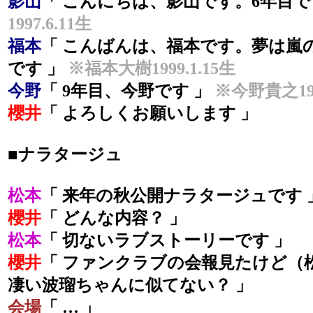
影山
「 こんにちは、影山です。6年目で
1997.6.11生
福本
「 こんばんは、福本です。夢は嵐
です 」
※福本大樹1999.1.15生
今野
「 9年目、今野です 」
※今野貴之199
櫻井
「 よろしくお願いします 」
■ナラタージュ
松本
「 来年の秋公開ナラタージュです 
櫻井
「 どんな内容？ 」
松本
「 切ないラブストーリーです 」
櫻井
「 ファンクラブの会報見たけど（
凄い波瑠ちゃんに似てない？ 」
会場
「 … 」