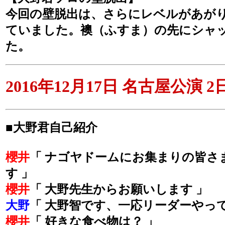
今回の壁脱出は、さらにレベルがあがり
ていました。襖（ふすま）の先にシャ
た。
2016年12月17日 名古屋公演 
■大野君自己紹介
櫻井
「 ナゴヤドームにお集まりの皆さ
す 」
櫻井
「 大野先生からお願いします 」
大野
「 大野智です、一応リーダーやって
櫻井
「 好きな食べ物は？ 」