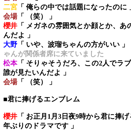
二宮
「 俺らの中では話題になったのに 
会場
「 （笑） 」
櫻井
「 メガネの雰囲気とか顔とか、あ
んだよ 」
大野
「 いや、波瑠ちゃんの方がいい 」
ゃんが関係者席に来ていました
松本
「 そりゃそうだろ、この2人でラ
誰が見たいんだよ 」
会場
「 （笑） 」
■君に捧げるエンブレム
櫻井
「 お正月1月3日夜9時から君に捧
年ぶりのドラマです 」