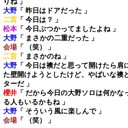
りね 」
大野
「 昨日はドアだった 」
二宮
「 今日は？ 」
松本
「 今日ぶつかってましたよね 」
大野
「 まさかの二重だった 」
会場
「 （笑） 」
二宮
「 まさかのね 」
大野
「 今日は襖だと思って開けたら肩
た壁開けようとしたけど、やばいな襖
ターだ 」
櫻井
「 だから今日の大野ソロは何かな
る人もいるかもね 」
大野
「 そういう風に楽しんで 」
会場
「 （笑） 」