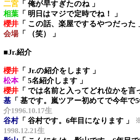
二宮
「 俺が早すぎたのね 」
相葉
「 明日はマジで定時でね！ 」
櫻井
「 この話、楽屋でするやつだった 
会場
「 （笑） 」
■Jr.紹介
櫻井
「 Jr.の紹介をします 」
松本
「 5名紹介します 」
櫻井
「 では名前と入ってどれ位かを言っ
基
「 基です。嵐ツアー初めてで今年で5
介1996.10.17生
谷村
「 谷村です。6年目になります 」
1998.12.21生