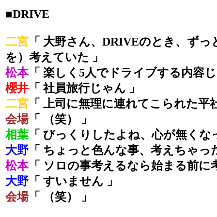
■DRIVE
二宮
「 大野さん、DRIVEのとき、ず
を）考えていた 」
松本
「 楽しく5人でドライブする内容じ
櫻井
「 社員旅行じゃん 」
二宮
「 上司に無理に連れてこられた平
会場
「 （笑） 」
相葉
「 びっくりしたよね、心が無くな
大野
「 ちょっと色んな事、考えちゃった
松本
「 ソロの事考えるなら始まる前に考
大野
「 すいません 」
会場
「 （笑） 」