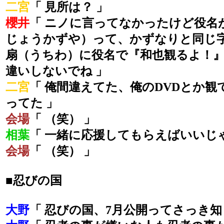
二宮
「 見所は？ 」
櫻井
「 ニノに言ってなかったけど役名
じょうかずや）って、かずなりと同じ
扇（うちわ）に役名で『和也観るよ！
違いしないでね 」
二宮
「 俺間違えてた、俺のDVDとか
ってた 」
会場
「 （笑） 」
相葉
「 一緒に応援してもらえばいいじゃ
会場
「 （笑） 」
■忍びの国
大野
「 忍びの国、7月公開ってさっき知