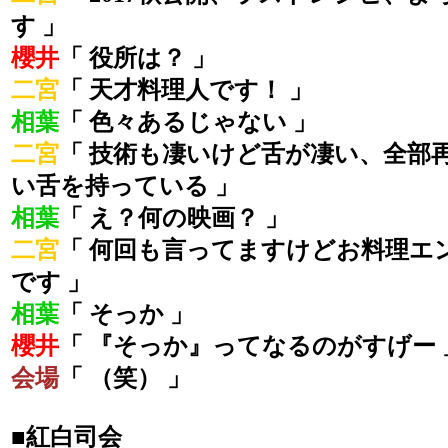
す 」
櫻井
「 役所は？ 」
二宮
「 天才料理人です！ 」
相葉
「 色々あるじゃない 」
二宮
「 技術も凄いけど舌が凄い、全部
い舌を持っている 」
相葉
「 え？何の映画？ 」
二宮
「 何回も言ってますけどお料理エ
です 」
相葉
「 そっか 」
櫻井
「 『そっか』ってなるのがすげー 
会場
「 （笑） 」
■紅白司会