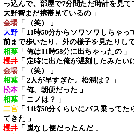
っ込んで、部屋で7分間ただ時計を見て
大野智まだ携帯見ているの 」
会場
「 （笑） 」
大野
「 11時50分からソワソワしちゃ
前まで歩いたり、外の様子を見たりして
相葉
「 俺は11時58分に出ちゃったの 」
櫻井
「 定時に出た俺が遅刻したみたい
会場
「 （笑） 」
相葉
「 2人が早すぎた。松潤は？ 」
松本
「 俺、朝便だった 」
相葉
「 ニノは？ 」
二宮
「 11時50分くらいにバス乗って
てきた 」
櫻井
「 嵐なし便だったんだ 」