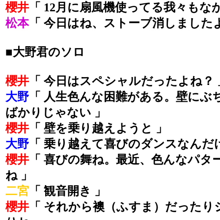
櫻井
「 12月に扇風機使ってる我々もな
松本
「 今日はね、ストーブ消しましたよ
■大野君のソロ
櫻井
「 今日はスペシャルだったよね？ 
大野
「 人生色んな困難がある。壁にぶ
ばかりじゃない 」
櫻井
「 壁を乗り越えようと 」
大野
「 乗り越えて喜びのダンスなんだけ
櫻井
「 喜びの舞ね。最近、色んなパタ
ね 」
二宮
「 観音開き 」
櫻井
「 それから襖（ふすま）だったり