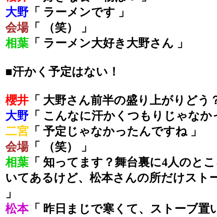
大野
「 ラーメンです 」
会場
「 （笑） 」
相葉
「 ラーメン大好き大野さん 」
■汗かく予定はない！
櫻井
「 大野さん前半の盛り上がりどう？
大野
「 こんなに汗かくつもりじゃなか
二宮
「 予定じゃなかったんですね 」
会場
「 （笑） 」
相葉
「 知ってます？舞台裏に4人のと
いてあるけど、松本さんの所だけスト
」
松本
「 昨日まじで寒くて、ストーブ置