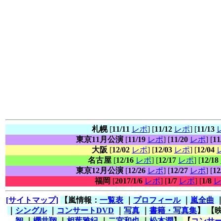
札幌
[
11/11
レポ
] [
11/12
レポ
] [
11/13
東京11月公演
[
11/19
レポ
] [
11/20
レポ
] [
11
大阪
[
12/02
レポ
] [
12/03
レポ
] [
12/04
名古屋
[
12/16
レポ
] [
12/17
レポ
] [
12/18
東京12月公演
[
12/26
レポ
] [
12/27
レポ
] [
12
福岡
[
2017/1/6
レポ
] [
1/7
レポ
] [
1/8
[サイトマップ]
【嵐情報：
一覧表
｜
プロフィール
｜
嵐全曲
｜
シングル
｜
コンサートDVD
｜
写真
｜
書籍・写真集
】
【
智
｜
櫻井翔
｜
相葉雅紀
｜
二宮和也
｜
松本潤
】
【
コンサー