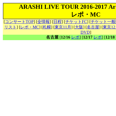
ARASHI LIVE TOUR 2016-2017 Ar
レポ・MC
[
コンサートTOP
] [
全情報
] [
日程
] [
チケットFC
] [
チケット一般
リスト
] [
レポ・MC
] [
札幌
] [
東京11月
] [
大阪
] [
名古屋
] [
東京12
DVD
]
名古屋
[
12/16
レポ
] [
12/17
レポ
] [
12/18