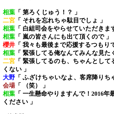
相葉
「 第ろくじゅう！？ 」
二宮
「 それを忘れちゃ駄目でしょ 」
相葉
「 白組司会をやらせていただきます
相葉
「 嵐の皆さんにも出て頂くので 」
櫻井
「 我々も最後まで応援するつもりで
相葉
「 緊張してる俺なんてみんな見た
二宮
「 緊張してるのも、ちゃんとして
くない 」
大野
「 ふざけちゃいなよ、客席降りち
会場
「 （笑） 」
相葉
「 一生懸命やりますんで！2016
ください 」