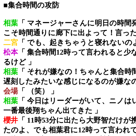
■集合時間の攻防
相葉
「 マネージャーさんに明日の時間
こそ時間通りに廊下に出よって！言った
二宮
「 でも、起きちゃうと寝れないのよ
松本
「 集合時間12時って言われると少
るけど 」
相葉
「 それが嫌なの！ちゃんと集合時
遅刻したみたいな感じになるのが嫌なの
会場
「 （笑） 」
相葉
「 今日はリーダーがいて、ニノは
一番最後翔ちゃん出てきた 」
櫻井
「 11時53分に出たら大野智だけ
たのよ、でも相葉君に12時って言われ