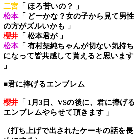
二宮
「 ほろ苦いの？ 」
松本
「 どーかな？女の子から見て男性
の方がズルいかも 」
櫻井
「 松本君が 」
松本
「 有村架純ちゃんが切ない気持ち
になって皆共感して貰えると思います
」
■君に捧げるエンブレム
櫻井
「 1月3日、VSの後に、君に捧げる
エンブレムやらせて頂きます 」
（打ち上げで出されたケーキの話を長