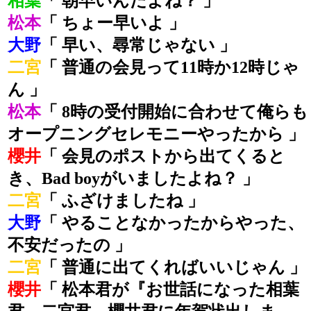
相葉
「 朝早いんだよね？ 」
松本
「 ちょー早いよ 」
大野
「 早い、尋常じゃない 」
二宮
「 普通の会見って11時か12時じゃ
ん 」
松本
「 8時の受付開始に合わせて俺らも
オープニングセレモニーやったから 」
櫻井
「 会見のポストから出てくると
き、Bad boyがいましたよね？ 」
二宮
「 ふざけましたね 」
大野
「 やることなかったからやった、
不安だったの 」
二宮
「 普通に出てくればいいじゃん 」
櫻井
「 松本君が『お世話になった相葉