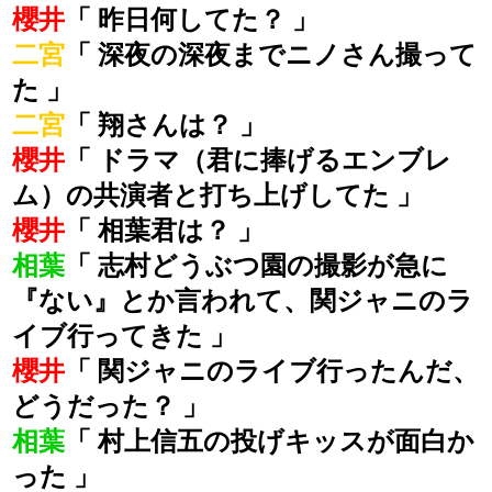
櫻井
「 昨日何してた？ 」
二宮
「 深夜の深夜までニノさん撮って
た 」
二宮
「 翔さんは？ 」
櫻井
「 ドラマ（君に捧げるエンブレ
ム）の共演者と打ち上げしてた 」
櫻井
「 相葉君は？ 」
相葉
「 志村どうぶつ園の撮影が急に
『ない』とか言われて、関ジャニのラ
イブ行ってきた 」
櫻井
「 関ジャニのライブ行ったんだ、
どうだった？ 」
相葉
「 村上信五の投げキッスが面白か
った 」