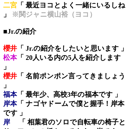
二宮
「 最近ヨコとよく一緒にいるしね
」
※関ジャニ横山裕（ヨコ）
■Jr.の紹介
櫻井
「 Jr.の紹介をしたいと思います 」
松本
「 20人いる内の5人を紹介します
」
櫻井
「 名前ポンポン言ってきましょう
」
福本
「 最年少、高校3年の福本です 」
岸本
「 ナゴヤドームで僕と握手！岸本
です 」
岸
「 相葉君のソロで自転車の椅子と