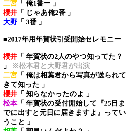
二宮
「 俺1番ー 」
櫻井
「 じゃあ俺2番 」
大野
「 3番 」
■2017年用年賀状引受開始セレモニー
櫻井
「 年賀状の2人のやつ知ってた？
」
※松本君と大野君が出演
二宮
「 俺は相葉君から写真が送られて
きて知った 」
櫻井
「 知らなかったのよ 」
松本
「 年賀状の受付開始して『25日ま
でに出すと元日に届きますよ』ってい
うこと 」