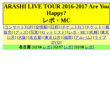
ARASHI LIVE TOUR 2016-2017 Are You
Happy?
レポ・MC
[
コンサートTOP
] [
全情報
] [
日程
] [
チケットFC
] [
チケット一般
販売
] [
グッズ
] [
写真
] [
セットリスト
] [
レポ・MC
] [
札幌
] [
東京
11月
] [
大阪
] [
名古屋
] [
東京12月
] [
福岡
] [
アルバム
] [
ライブ
DVD
]
名古屋
[
12/16
レポ
] [
12/17
レポ
] [
12/18
レポ
]