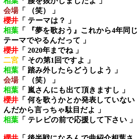
相葉
「 腰を抜かしましたよ 」
会場
「 （笑） 」
櫻井
「 テーマは？ 」
相葉
「 『夢を歌おう』これから4年同じ
テーマでやるんだって 」
櫻井
「 2020年までね 」
二宮
「 その第1回ですよ 」
相葉
「 踏み外したらどうしよう 」
会場
「 （笑） 」
相葉
「 嵐さんにも出て頂きますし 」
櫻井
「 何を歌うかとか発表していない
んだから言っちゃ駄目だよ 」
相葉
「 テレビの前で応援して下さい 」
櫻井
「 後半戦になるんで曲紹介相葉さ