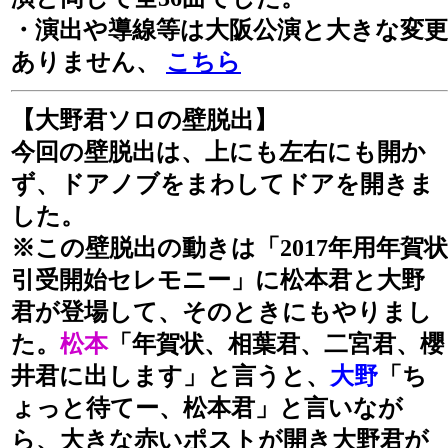
・演出や導線等は大阪公演と大きな変更
ありません、
こちら
【大野君ソロの壁脱出】
今回の壁脱出は、上にも左右にも開か
ず、ドアノブをまわしてドアを開きま
した。
※この壁脱出の動きは「2017年用年賀状
引受開始セレモニー」に松本君と大野
君が登場して、そのときにもやりまし
た。
松本
「年賀状、相葉君、二宮君、櫻
井君に出します」と言うと、
大野
「ち
ょっと待てー、松本君」と言いなが
ら、大きな赤いポストが開き大野君が