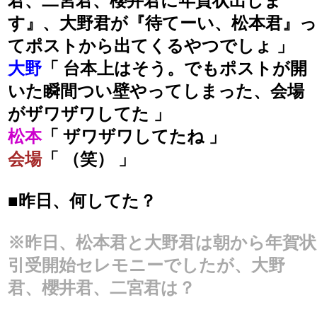
君、二宮君、櫻井君に年賀状出しま
す』、大野君が『待てーい、松本君』っ
てポストから出てくるやつでしょ 」
大野
「 台本上はそう。でもポストが開
いた瞬間つい壁やってしまった、会場
がザワザワしてた 」
松本
「 ザワザワしてたね 」
会場
「 （笑） 」
■昨日、何してた？
※昨日、松本君と大野君は朝から年賀状
引受開始セレモニーでしたが、大野
君、櫻井君、二宮君は？