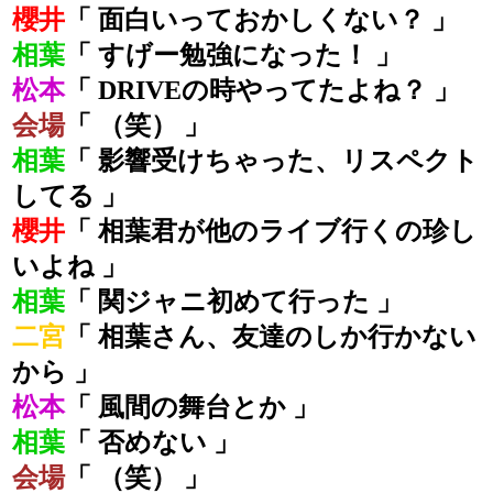
櫻井
「 面白いっておかしくない？ 」
相葉
「 すげー勉強になった！ 」
松本
「 DRIVEの時やってたよね？ 」
会場
「 （笑） 」
相葉
「 影響受けちゃった、リスペクト
してる 」
櫻井
「 相葉君が他のライブ行くの珍し
いよね 」
相葉
「 関ジャニ初めて行った 」
二宮
「 相葉さん、友達のしか行かない
から 」
松本
「 風間の舞台とか 」
相葉
「 否めない 」
会場
「 （笑） 」