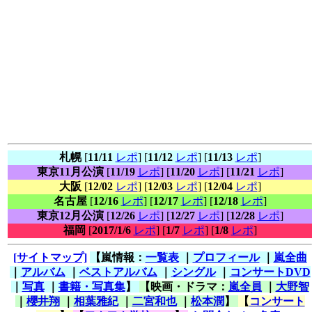
札幌
[
11/11
レポ
] [
11/12
レポ
] [
11/13
レポ
]
東京11月公演
[
11/19
レポ
] [
11/20
レポ
] [
11/21
レポ
]
大阪
[
12/02
レポ
] [
12/03
レポ
] [
12/04
レポ
]
名古屋
[
12/16
レポ
] [
12/17
レポ
] [
12/18
レポ
]
東京12月公演
[
12/26
レポ
] [
12/27
レポ
] [
12/28
レポ
]
福岡
[
2017/1/6
レポ
] [
1/7
レポ
] [
1/8
レポ
]
[サイトマップ]
【嵐情報：
一覧表
｜
プロフィール
｜
嵐全曲
｜
アルバム
｜
ベストアルバム
｜
シングル
｜
コンサートDVD
｜
写真
｜
書籍・写真集
】
【映画・ドラマ：
嵐全員
｜
大野智
｜
櫻井翔
｜
相葉雅紀
｜
二宮和也
｜
松本潤
】
【
コンサート