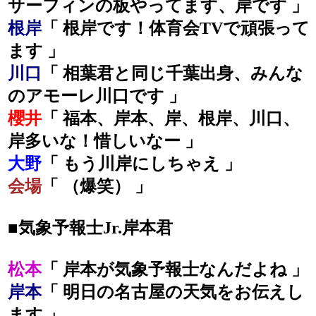
サーフィンの板やってます、岸です 」
根岸
「 根岸です！体育会TVで頑張って
ます 」
川口
「 相葉君と同じ千葉出身、みんな
のアモーレ川口です 」
櫻井
「 福本、岸本、岸、根岸、川口、
岸多いな！惜しいなー 」
大野
「 もう川岸にしちゃえ 」
会場
「 （爆笑） 」
■気象予報士Jr.岸本君
松本
「 岸本が気象予報士なんだよね 」
岸本
「 明日の名古屋の天気をお伝えし
ます 」