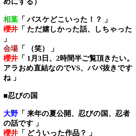
めにする）
相葉
「 バスケどこいった！？ 」
櫻井
「 ただ嬉しかった話、しちゃった
」
会場
「 （笑） 」
櫻井
「 1月3日、2時間半ご覧頂きたい。
アラおめ直結なのでVS、ババ抜きです
ね 」
■忍びの国
大野
「 来年の夏公開、忍びの国、忍者
の話です 」
櫻井
「 どういった作品？ 」