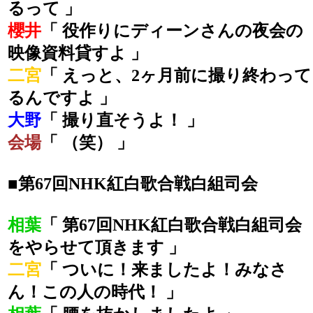
るって 」
櫻井
「 役作りにディーンさんの夜会の
映像資料貸すよ 」
二宮
「 えっと、2ヶ月前に撮り終わって
るんですよ 」
大野
「 撮り直そうよ！ 」
会場
「 （笑） 」
■第67回NHK紅白歌合戦白組司会
相葉
「 第67回NHK紅白歌合戦白組司会
をやらせて頂きます 」
二宮
「 ついに！来ましたよ！みなさ
ん！この人の時代！ 」