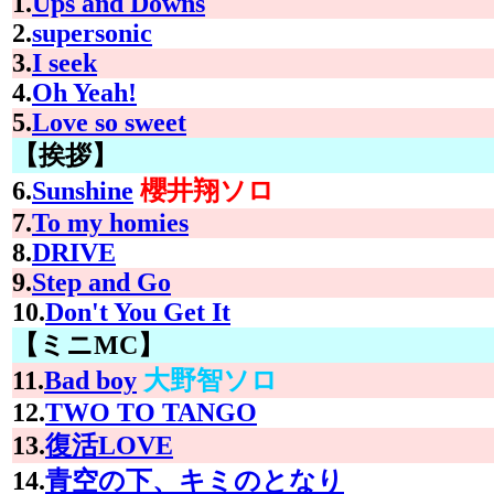
1.
Ups and Downs
2.
supersonic
3.
I seek
4.
Oh Yeah!
5.
Love so sweet
【挨拶】
6.
Sunshine
櫻井翔ソロ
7.
To my homies
8.
DRIVE
9.
Step and Go
10.
Don't You Get It
【ミニMC】
11.
Bad boy
大野智ソロ
12.
TWO TO TANGO
13.
復活LOVE
14.
青空の下、キミのとなり