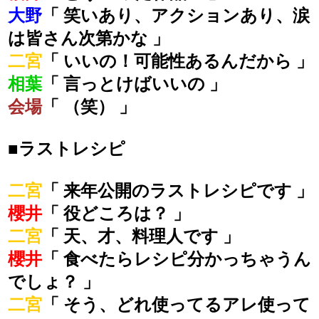
大野
「 笑いあり、アクションあり、涙
は皆さん次第かな 」
二宮
「 いいの！可能性あるんだから 」
相葉
「 言っとけばいいの 」
会場
「 （笑） 」
■ラストレシピ
二宮
「 来年公開のラストレシピです 」
櫻井
「 役どころは？ 」
二宮
「 天、才、料理人です 」
櫻井
「 食べたらレシピ分かっちゃうん
でしょ？ 」
二宮
「 そう、どれ使ってるアレ使って