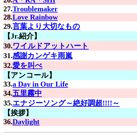
27.
Troublemaker
28.
Love Rainbow
29.
言葉より大切なもの
【Jr.紹介】
30.
ワイルドアットハート
31.
感謝カンゲキ雨嵐
32.
愛を叫べ
【アンコール】
33.
a Day in Our Life
34.
五里霧中
35.
エナジーソング～絶好調超!!!!～
【挨拶】
36.
Daylight