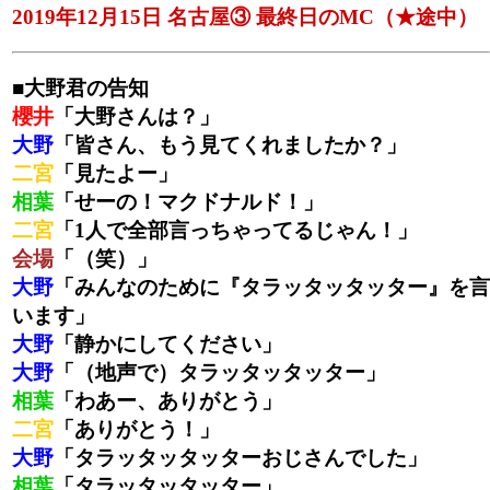
2019年12月15日 名古屋③ 最終日のMC（★途中）
■大野君の告知
櫻井
「大野さんは？」
大野
「皆さん、もう見てくれましたか？」
二宮
「見たよー」
相葉
「せーの！マクドナルド！」
二宮
「1人で全部言っちゃってるじゃん！」
会場
「（笑）」
大野
「みんなのために『タラッタッタッター』を言
います」
大野
「静かにしてください」
大野
「（地声で）タラッタッタッター」
相葉
「わあー、ありがとう」
二宮
「ありがとう！」
大野
「タラッタッタッターおじさんでした」
相葉
「タラッタッタッター」