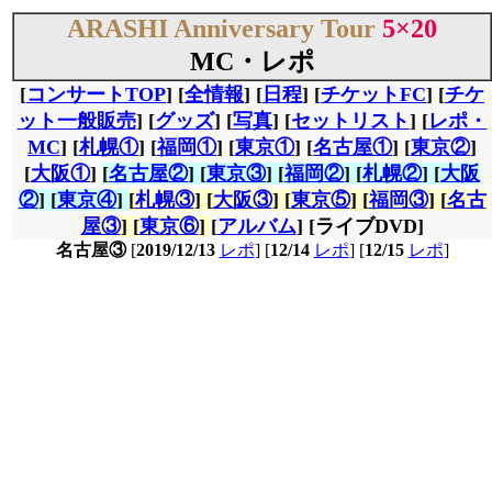
ARASHI Anniversary Tour
5×20
MC・レポ
[
コンサートTOP
] [
全情報
] [
日程
] [
チケットFC
] [
チケ
ット一般販売
] [
グッズ
] [
写真
] [
セットリスト
] [
レポ・
MC
] [
札幌①
] [
福岡①
] [
東京①
] [
名古屋①
] [
東京②
]
[
大阪①
]
[
名古屋②
] [
東京③
] [
福岡②
] [
札幌②
] [
大阪
②
] [
東京④
]
[
札幌③
] [
大阪③
] [
東京⑤
] [
福岡③
] [
名古
屋③
] [
東京⑥
]
[
アルバム
] [
ライブDVD]
名古屋③
[
2019/12/13
レポ
] [
12/14
レポ
] [
12/15
レポ
]