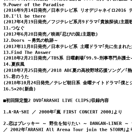
9.Power of the Paradise

(2016年9月14日発売／日本テレビ系 リオデジャネイロ2016 
10.I'll be there

(2017年4月19日発売／フジテレビ系月9ドラマ｢貴族探偵｣主題歌
11.つなぐ

(2017年6月28日発売／映画｢忍びの国｣主題歌)

12.Doors ～勇気の軌跡～

(2017年11月8日発売／日本テレビ系 土曜ドラマ｢先に生まれた
13.Find The Answer

(2018年2月21日発売／TBS系 日曜劇場｢99.9-刑事専門弁護士- 
14.夏疾風

(2018年7月25日発売／2018 ABC夏の高校野球応援ソング／｢
15.君のうた

(2018年10月24日発売／テレビ朝日系 金曜ナイトドラマ｢僕と
16.5×20(新曲)

■初回限定盤2 DVD｢ARASHI LIVE CLIPS｣収録内容

1.A･RA･SHI ／ 2000年｢嵐 FIRST CONCERT 2000｣より

2.恋はブレッキー ～ 野生を知りたい ～ DANGAN-LINER 
／ 2002年｢ARASHI All Arena Tour join the STORM｣より