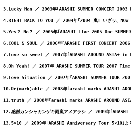
3.Lucky Man ／ 2003年｢ARASHI SUMMER CONCERT 2003 
4.RIGHT BACK TO YOU ／ 2004年｢2004 嵐! いざッ、NOW 
5.Yes？ No？ ／ 2005年｢ARASHI Live 2005 One SUMMER
6.COOL & SOUL ／ 2006年｢ARASHI FIRST CONCERT 
7.Love so sweet ／ 2007年｢ARASHI AROUND ASIA+ in 
8.Oh Yeah! ／ 2007年｢ARASHI SUMMER TOUR 2007 T
9.Love Situation ／ 2007年｢ARASHI SUMMER TOUR 
10.Re(mark)able ／ 2008年｢arashi marks ARASHI ARO
11.truth ／ 2008年｢arashi marks ARASHI AROUND ASI
12.感謝カンシャカンゲキ雨嵐アメアラシ ／ 2009年｢ARASHI Anni
13.5×10 ／ 2009年｢ARASHI Anniversary Tour 5×10｣より