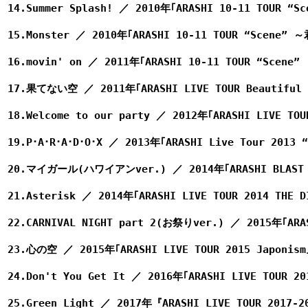
14.Summer Splash! ／ 2010年｢ARASHI 10-11 TOU
15.Monster ／ 2010年｢ARASHI 10-11 TOUR “Scen
16.movin' on ／ 2011年｢ARASHI 10-11 TOUR “Sc
17.果てない空 ／ 2011年｢ARASHI LIVE TOUR Beautiful 
18.Welcome to our party ／ 2012年｢ARASHI LIVE TOU
19.P･A･R･A･D･O･X ／ 2013年｢ARASHI Live Tour 2013 
20.マイガール(ハワイアンver.) ／ 2014年｢ARASHI BLAST i
21.Asterisk ／ 2014年｢ARASHI LIVE TOUR 2014 THE D
22.CARNIVAL NIGHT part 2(お祭りver.) ／ 2015年｢ARAS
23.心の空 ／ 2015年｢ARASHI LIVE TOUR 2015 Japonism
24.Don't You Get It ／ 2016年｢ARASHI LIVE TOUR 20
25.Green Light ／ 2017年『ARASHI LIVE TOUR 2017-2