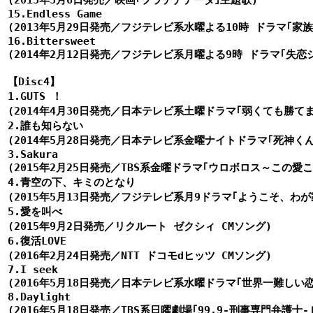
(2013年3月6日発売／映画｢プラチナデータ｣主題歌)

15.Endless Game

(2013年5月29日発売／フジテレビ系水曜よる10時 ドラマ｢家族
16.Bittersweet

(2014年2月12日発売／フジテレビ系月曜よる9時 ドラマ｢失恋
【Disc4】

1.GUTS ！

(2014年4月30日発売／日本テレビ系土曜ドラマ｢弱くても勝て
2.誰も知らない

(2014年5月28日発売／日本テレビ系金曜ナイトドラマ｢死神くん
3.Sakura

(2015年2月25日発売／TBS系金曜ドラマ｢ウロボロス～この愛こ
4.青空の下、キミのとなり

(2015年5月13日発売／フジテレビ系月9ドラマ｢ようこそ、わが家
5.愛を叫べ

(2015年9月2日発売／リクルート ゼクシィ CMソング)

6.復活LOVE

(2016年2月24日発売／NTT ドコモdヒッツ CMソング)

7.I seek

(2016年5月18日発売／日本テレビ系水曜ドラマ｢世界一難しい恋
8.Daylight

(2016年5月18日発売／TBS系日曜劇場｢99.9-刑事専門弁護士-｣