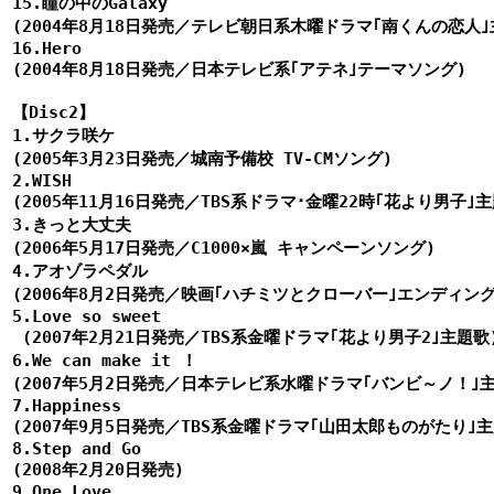
15.瞳の中のGalaxy

(2004年8月18日発売／テレビ朝日系木曜ドラマ｢南くんの恋人｣主
16.Hero

(2004年8月18日発売／日本テレビ系｢アテネ｣テーマソング)

【Disc2】

1.サクラ咲ケ

(2005年3月23日発売／城南予備校 TV-CMソング)

2.WISH

(2005年11月16日発売／TBS系ドラマ･金曜22時｢花より男子｣主
3.きっと大丈夫

(2006年5月17日発売／C1000×嵐 キャンペーンソング)

4.アオゾラペダル

(2006年8月2日発売／映画｢ハチミツとクローバー｣エンディング･
5.Love so sweet

 (2007年2月21日発売／TBS系金曜ドラマ｢花より男子2｣主題歌)
6.We can make it ！

(2007年5月2日発売／日本テレビ系水曜ドラマ｢バンビ～ノ！｣主
7.Happiness

(2007年9月5日発売／TBS系金曜ドラマ｢山田太郎ものがたり｣主
8.Step and Go

(2008年2月20日発売)

9.One Love
