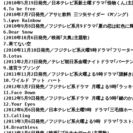
(2010年5月19日発売／日本テレビ系新土曜ドラマ｢怪物くん｣主題
4.To be free

(2010年7月7日発売／アサヒ飲料 三ツ矢サイダー CMソング)

5.Lφve Rainbow

(2010年9月8日発売／フジテレビ系月9ドラマ｢夏の恋は虹色に輝
6.Dear Snow

(2010年10月6日発売／映画｢大奥｣主題歌)

7.果てない空

(2010年11月10日発売／フジテレビ系火曜9時ドラマ｢フリータ
8.Lotus

(2011年2月23日発売／テレビ朝日系金曜ナイトドラマ｢バーテン
9.迷宮ラブソング

(2011年11月2日発売／フジテレビ系火曜よる9時ドラマ｢謎解き
10.ワイルド アット ハート

(2012年3月7日発売／フジテレビ系ドラマ 月曜よる9時｢ラッキ
11.Face Down

(2012年5月9日発売／フジテレビ系ドラマ 月曜よる9時｢鍵のか
12.Your Eyes

(2012年6月6日発売／日本テレビ系土曜9時 ドラマ｢三毛猫ホー
13.Calling

(2013年3月6日発売／フジテレビ系火曜よる9時 ドラマ｢ラスト
14.Breathless
