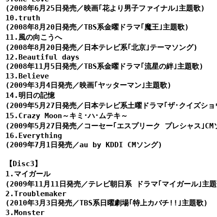
(2008年6月25日発売／映画｢花より男子ファイナル｣主題歌)

10.truth

(2008年8月20日発売／TBS系金曜ドラマ｢魔王｣主題歌)

11.風の向こうへ

(2008年8月20日発売／日本テレビ系｢北京｣テーマソング)

12.Beautiful days

(2008年11月5日発売／TBS系金曜ドラマ｢流星の絆｣主題歌)

13.Believe

(2009年3月4日発売／映画｢ヤッターマン｣主題歌)

14.明日の記憶

(2009年5月27日発売／日本テレビ系土曜ドラマ｢ザ･クイズショウ
15.Crazy Moon～キミ･ハ･ムテキ～

(2009年5月27日発売／コーセー｢エスプリーク プレシャス｣CMソ
16.Everything

(2009年7月1日発売／au by KDDI CMソング)

【Disc3】

1.マイガール

(2009年11月11日発売／テレビ朝日系 ドラマ｢マイガール｣主題歌
2.Troublemaker

(2010年3月3日発売／TBS系日曜劇場｢特上カバチ!!｣主題歌)

3.Monster
