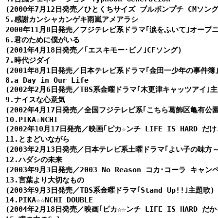
(2000年7月12日発売／ひとくちサイズ ブルボンプチ CMソング)
5.感謝カンシャカンゲキ雨嵐アメアラシ

2000年11月8日発売／フジテレビ系ドラマ｢涙をふいて｣オープニ
6.君のために僕がいる

(2001年4月18日発売／｢エスキモー･ピノ｣CFソング)

7.時代ジダイ

(2001年8月1日発売／日本テレビ系ドラマ｢金田一少年の事件簿｣
8.a Day in Our Life

(2002年2月6日発売／TBS系金曜ドラマ｢木更津キャッツアイ｣主題
9.ナイスな心意気

(2002年4月17日発売／全国フジテレビ系｢こちら葛飾区亀有公園
10.PIKA☆NCHI

(2002年10月17日発売／映画｢ピカ☆ンチ LIFE IS HARD だけど
11.とまどいながら

(2003年2月13日発売／日本テレビ系土曜ドラマ｢よい子の味方～
12.ハダシの未来

(2003年9月3日発売／2003 No Reason コカ･コーラ キャン
13.言葉より大切なもの

(2003年9月3日発売／TBS系金曜ドラマ｢Stand Up!!｣主題歌)

14.PIKA☆☆NCHI DOUBLE

(2004年2月18日発売／映画｢ピカ☆☆ンチ LIFE IS HARD だから