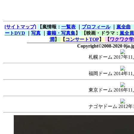
[サイトマップ]
【嵐情報：
一覧表
｜
プロフィール
｜
嵐全曲
ートDVD
｜
写真
｜
書籍・写真集
】
【映画・ドラマ：
嵐全員
潤
】
【
コンサートTOP
】
【
ワクワク学
Copyright©2008-2020 0ja.j
札幌ドーム 2017年1
福岡ドーム 2014年1
東京ドーム 2016年1
ナゴヤドーム 2012年