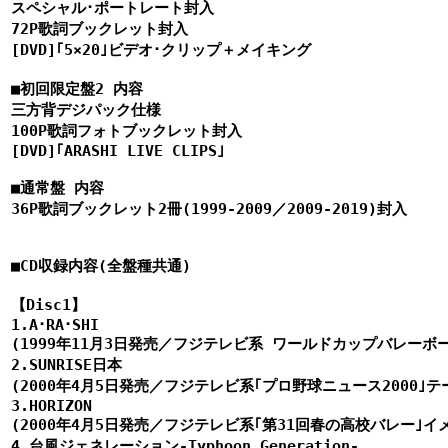
スペシャル･ポートレート封入

72P歌詞ブックレット封入

[DVD]｢5×20｣ビデオ･クリップ＋メイキング

■初回限定盤2 内容

三方背デジパック仕様

100P歌詞フォトブックレット封入

[DVD]｢ARASHI LIVE CLIPS｣

■通常盤 内容

36P歌詞ブックレット2冊(1999-2009／2009-2019)封入

■CD収録内容(全盤種共通)

【Disc1】

1.A･RA･SHI

(1999年11月3日発売／フジテレビ系 ワールドカップバレーボー
2.SUNRISE日本

(2000年4月5日発売／フジテレビ系｢プロ野球ニュース2000｣テ
3.HORIZON

(2000年4月5日発売／フジテレビ系｢第31回春の高校バレー｣イ
4.台風ジェネレーション-Typhoon Generation-
