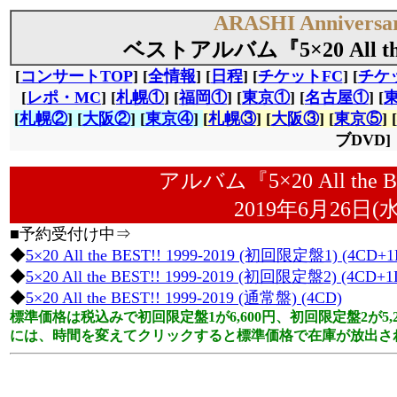
ARASHI Anniversa
ベストアルバム『
5×20 All t
[
コンサートTOP
] [
全情報
] [
日程
] [
チケットFC
] [
チケ
[
レポ・MC
] [
札幌①
] [
福岡①
] [
東京①
] [
名古屋①
] [
[
札幌②
] [
大阪②
] [
東京④
]
[
札幌③
] [
大阪③
] [
東京⑤
] [
ブDVD]
アルバム『5×20 All the BE
2019年6月26日
■予約受付け中⇒
◆
5×20 All the BEST!! 1999-2019 (初回限定盤1) (4CD+
◆
5×20 All the BEST!! 1999-2019 (初回限定盤2) (4CD+
◆
5×20 All the BEST!! 1999-2019 (通常盤) (4CD)
標準価格は税込みで初回限定盤1が6,600円、初回限定盤2が5,
には、時間を変えてクリックすると標準価格で在庫が放出さ