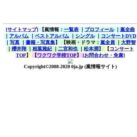
[サイトマップ]
【嵐情報：
一覧表
｜
プロフィール
｜
嵐全曲
｜
アルバム
｜
ベストアルバム
｜
シングル
｜
コンサートDVD
｜
写真
｜
書籍・写真集
】
【映画・ドラマ：
嵐全員
｜
大野智
｜
櫻井翔
｜
相葉雅紀
｜
二宮和也
｜
松本潤
】
【
コンサート
TOP
】
【
ワクワク学校TOP
】
[お問合わせ・免責]
Copyright©2008-2020 0ja.jp
(嵐情報サイト)