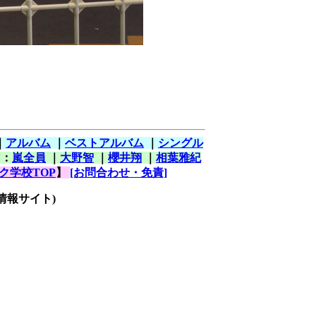
｜
アルバム
｜
ベストアルバム
｜
シングル
マ：
嵐全員
｜
大野智
｜
櫻井翔
｜
相葉雅紀
ク学校TOP
】
[お問合わせ・免責]
情報サイト)