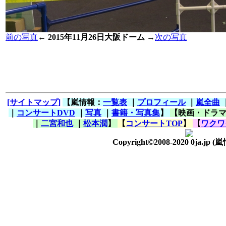
前の写真
←
2015年11月26日大阪ドーム
→
次の写真
[サイトマップ]
【嵐情報：
一覧表
｜
プロフィール
｜
嵐全曲
｜
コンサートDVD
｜
写真
｜
書籍・写真集
】
【映画・ドラ
｜
二宮和也
｜
松本潤
】
【
コンサートTOP
】
【
ワクワ
Copyright©2008-2020 0ja.jp
(嵐