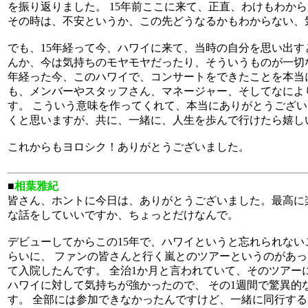
を振り返りました。 15年前ここに来て、正直、わけもわか
その時は、不安というか、この先どうなるかもわからない、
でも、15年経って今、ハワイに来て、当時の自分を思い出
んか、今は気持ちのモヤモヤだったり、そういうものが一切な
年経った今、このハワイで、コンサートをできたことを本当
も、メンバーやスタッフさん、マネージャー、そしてなによ
す。 こういう意味を作ってくれて、本当にありがとうござい
くと思いますが、共に、一緒に、人生を歩んで行けたら嬉し
これからもヨロシク！ありがとうございました。
■
相葉雅紀
皆さん、ホントに今日は、ありがとうございました。最高に
な話をしていいですか、ちょっとだけなんで。
デビューしてからこの15年で、ハワイというと忘れられないこと
らいに、 ファンの皆さんと行く嵐とのツアーというのがあっ
て入院したんです。 全治1か月と言われていて、そのツアー
ハワイに対して気持ちが強かったので、 その1週間で驚異的
す。 全部には参加できなかったんですけど、一緒に同行す