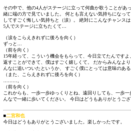
その中で、他の4人がステージに立って何曲か歌うことがあっ
緒に端の方で見ていました。 何とも言えない気持ちになって
してすごく悔しい気持ちと（涙）。 絶対にこんなチャンスは
5人でステージに立ちたくて…
（涙をこらえきれずに後ろを向く）
ずっと…
（前を向く）
15年経って、こういう機会をもらって、今日立てたんですよ
返すことができて、僕はすごく嬉しくて。 だからみんなより
んなに追いついたというか、 すごく僕にとっては意味のあ
（また、こらえきれずに後ろを向く）
………。
（前を向く）
これからも、一歩一歩ゆっくりとね、遠回りしても、一歩一
んなで一緒に歩いてください。 今日はどうもありがとうご
■
二宮和也
今日はどうもありがとうございました。楽しかったです。