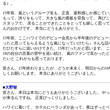
る）。
15年前、嵐というグループ名も、正直、違和感しか感じてい
もって、誇りをもって、大きな嵐の看板を背負って、 再びこ
スタッフで、 戻ることができたことをとっても嬉しく思って
んのおかげです。 本当にどうもありがとう。
15年前、ここハワイでのデビュー会見から半年後のデビュー
ったと思ってもらえるような嵐になっていけたら』そんな話を
だひたすらに追いかけてきた、15年だったかと思います。 
18の自分の言葉の背中を追い続け、 嵐のファンで良かった
たいと これからも思っております。
皆さん、15年終わりましたが、どうか末永く、明日からの16
しくお願いします。 本当にありがとうございました。
■
大野智
皆さん、本日は本当にどうもありがとうございました。 やっ
が来るんですね。 正直びっくりしました。
ハワイに着いて、 ホテルにベランダがあって、夜はずっとベ