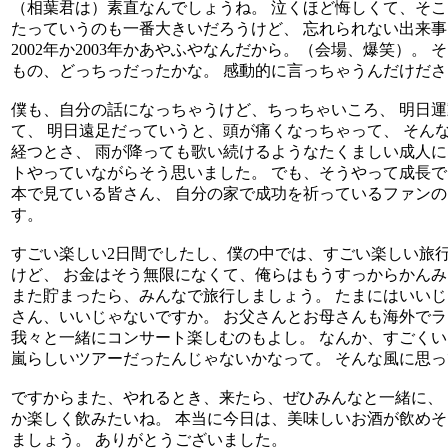
（相葉君は）素直なんでしょうね。 泣くほど悔しくて、そこ
たっていうのも一番大きいだろうけど、 忘れられない出来事
2002年か2003年かあやふやなんだから。（会場、爆笑）。
もの、どっちっだったかな。 感動的に言っちゃうんだけだ
僕も、自分の話になっちゃうけど、ちっちゃいころ、 明日
て、 明日遠足だっていうと、頭が痛くなっちゃって、 そん
経つとさ、 雨が降っても歌い続けるようなたくましい成人に
トやっていながらそう思いました。 でも、そうやって成長で
本で見ている皆さん、 自分の家で成功を祈っているファンの
す。
すごい楽しい2日間でしたし、僕の中では、すごい楽しい旅行
けど、 お金はそう無限になくて、俺らはもうすっからかんみ
また貯まったら、みんなで旅行しましょう。 たまにはいいじ
さん、いいじゃないですか。 お父さんとお母さんも海外でラ
我々と一緒にコンサート楽しむのもよし。 なんか、すごくい
嵐らしいツアーだったんじゃないかなって。 そんな風に思
ですからまた、やれるとき、来たら、ぜひみんなと一緒に、
か楽しく飲みたいね。 本当に今日は、美味しいお酒が飲めそ
ましょう。 ありがとうございました。