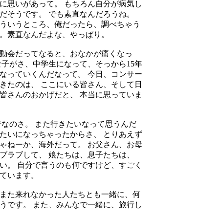
に思いがあって。 もちろん自分が病気し
だそうです。 でも素直なんだろうね。
 そういうところ、俺だったら、調べちゃう
さ。素直なんだよな、やっぱり。
運動会だってなると、おなかが痛くなっ
な子がさ、中学生になって、そっから15年
なっていくんだなって。 今日、コンサー
きたのは、 ここにいる皆さん、そして日
皆さんのおかげだと、 本当に思っていま
なのさ。 また行きたいなって思うんだ
たいになっちゃったからさ、 とりあえず
ゃねーか、海外だって。 お父さん、お母
ブラブして、 娘たちは、息子たちは、
い。 自分で言うのも何ですけど、すごく
っています。
 また来れなかった人たちとも一緒に、何
うです。 また、みんなで一緒に、旅行し