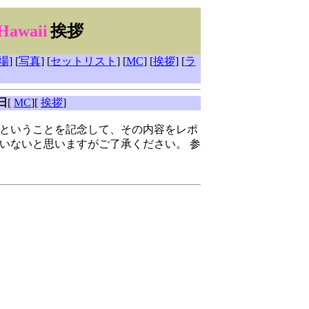
 Hawaii
挨拶
場
] [
写真
] [
セットリスト
] [
MC
] [
挨拶
] [
ラ
日
[
MC
][
挨拶
]
年ということを記念して、その内容をレポ
いないと思いますがご了承ください。 参