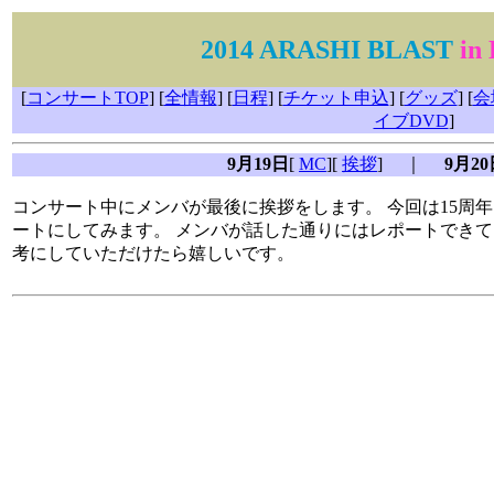
2014 ARASHI BLAST
in
[
コンサートTOP
] [
全情報
] [
日程
] [
チケット申込
]
[
グッズ
] [
会
イブDVD
]
9月19日
[
MC
][
挨拶
] ｜
9月20
コンサート中にメンバが最後に挨拶をします。 今回は15周
ートにしてみます。 メンバが話した通りにはレポートできて
考にしていただけたら嬉しいです。