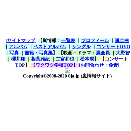
[サイトマップ]
【嵐情報：
一覧表
｜
プロフィール
｜
嵐全曲
｜
アルバム
｜
ベストアルバム
｜
シングル
｜
コンサートDVD
｜
写真
｜
書籍・写真集
】
【映画・ドラマ：
嵐全員
｜
大野智
｜
櫻井翔
｜
相葉雅紀
｜
二宮和也
｜
松本潤
】
【
コンサート
TOP
】
【
ワクワク学校TOP
】
[お問合わせ・免責]
Copyright©2008-2020 0ja.jp
(嵐情報サイト)